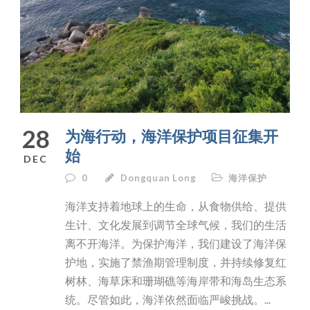
28
为海行动，海洋保护项目征集开
始
DEC
0
Dongquan Long
海洋保护
海洋支持着地球上的生命，从食物供给、提供
生计、文化发展到调节全球气候，我们的生活
离不开海洋。为保护海洋，我们建设了海洋保
护地，实施了禁渔期管理制度，并持续修复红
树林、海草床和珊瑚礁等海岸带和海岛生态系
统。尽管如此，海洋依然面临严峻挑战。...