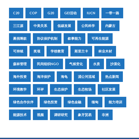
C20
COP
G20
GEI活动
IUCN
一带一路
三江源
中美关系
低碳发展
公民科学
内蒙古
募捐筹款
协议保护机制
叙事能力
可再生能源
可持续
奖项
学校教育
斯里兰卡
林业木材
森林管理
民间组织NGO
气候变化
水质
沙漠化
海外投资
海洋保护
海龟
湄公河流域
热点新闻
环境教学
环评
生态保护
生态牧场
社区发展
绿色合作伙伴
绿色投资
绿色金融
缅甸
能力培训
能源技术
视频
调研研究
象牙贸易
非洲