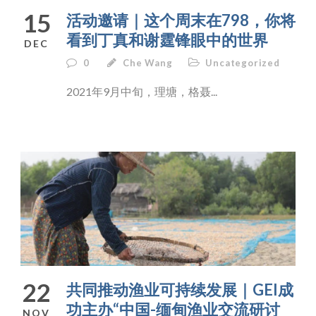
15
活动邀请｜这个周末在798，你将
看到丁真和谢霆锋眼中的世界
DEC
0
Che Wang
Uncategorized
​2021年9月中旬，理塘，格聂...
22
共同推动渔业可持续发展｜GEI成
功主办“中国-缅甸渔业交流研讨
NOV