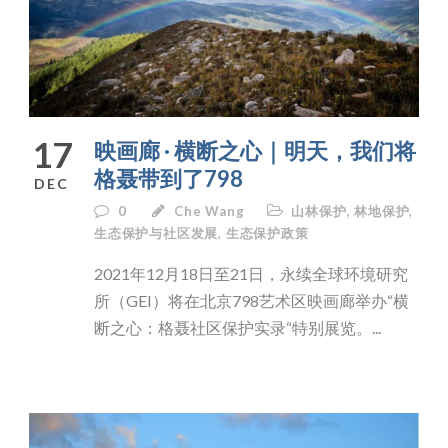
17
映画廊 · 横断之心｜明天，我们将
格聂带到了798
DEC
0
Che Wang
山林保护
,
林地保护
,
生态保护与社区发展
,
生态保护政策
2021年12月18日至21日，永续全球环境研究
所（GEI）将在北京798艺术区映画廊举办“横
断之心：格聂社区保护实录“特别展览。...