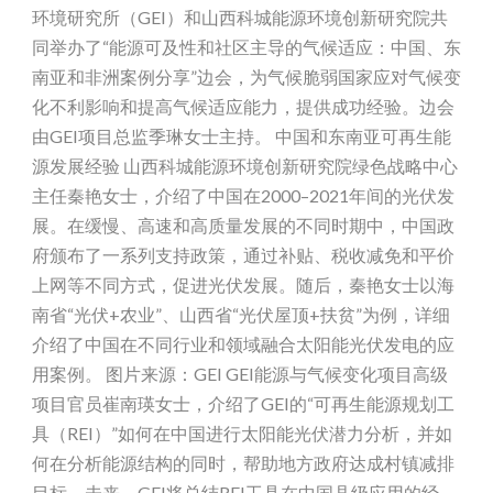
环境研究所（GEI）和山西科城能源环境创新研究院共
同举办了“能源可及性和社区主导的气候适应：中国、东
南亚和非洲案例分享”边会，为气候脆弱国家应对气候变
化不利影响和提高气候适应能力，提供成功经验。边会
由GEI项目总监季琳女士主持。 中国和东南亚可再生能
源发展经验 山西科城能源环境创新研究院绿色战略中心
主任秦艳女士，介绍了中国在2000–2021年间的光伏发
展。在缓慢、高速和高质量发展的不同时期中，中国政
府颁布了一系列支持政策，通过补贴、税收减免和平价
上网等不同方式，促进光伏发展。随后，秦艳女士以海
南省“光伏+农业”、山西省“光伏屋顶+扶贫”为例，详细
介绍了中国在不同行业和领域融合太阳能光伏发电的应
用案例。 图片来源：GEI GEI能源与气候变化项目高级
项目官员崔南瑛女士，介绍了GEI的“可再生能源规划工
具（REI）”如何在中国进行太阳能光伏潜力分析，并如
何在分析能源结构的同时，帮助地方政府达成村镇减排
目标。未来，GEI将总结REI工具在中国县级应用的经