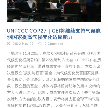
UNFCCC COP27｜GEI将继续支持气候脆
弱国家提高气候变化适应能力
2022 Nov 23
0
Comment
当地时间11月20日，在埃及沙姆沙伊赫召开的《联合国
气候变化框架公约》第27次缔约方大会（COP27）在历
经两周的谈判后，通过成果文件，宣布闭幕。 本次会议
决定设立“损失与损害”基金，为气候变化受害国家提供
资金援助。会议决定，以尤其脆弱的发展中国家等为对
象，设立新的基金，具体内容将留待明年的第28次缔约
方大会进行讨论。此外，成果文件再次写入了去年第26
次缔约方大会的协议内容，表示将努力把全球平均气温
升幅控制在1.5摄氏度以内。 大会召开期间，永续全球