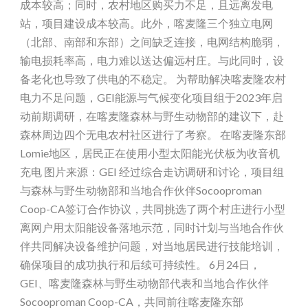
成本较高；同时，农村地区购买力不足，且远离发电
站，项目建设成本较高。此外，喀麦隆三个独立电网
（北部、南部和东部）之间缺乏连接，电网结构脆弱，
输电损耗率高，电力难以送达偏远村庄。与此同时，设
备老化也导致了供电的不稳定。 为帮助解决喀麦隆农村
电力不足问题，GEI能源与气候变化项目组于2023年启
动前期调研，在喀麦隆森林与野生动物部的建议下，赴
森林周边四个无电农村社区进行了考察。 在喀麦隆东部
Lomie地区，居民正在使用小型太阳能光伏板为收音机
充电 图片来源：GEI 经过综合走访调研和讨论，项目组
与森林与野生动物部和当地合作伙伴Socooproman
Coop-CA签订合作协议，共同挑选了两个村庄进行小型
离网户用太阳能设备落地示范，同时计划与当地合作伙
伴共同解决设备维护问题，对当地居民进行技能培训，
确保项目的成功执行和后续可持续性。 6月24日，
GEI、喀麦隆森林与野生动物部代表和当地合作伙伴
Socooproman Coop-CA，共同前往喀麦隆东部