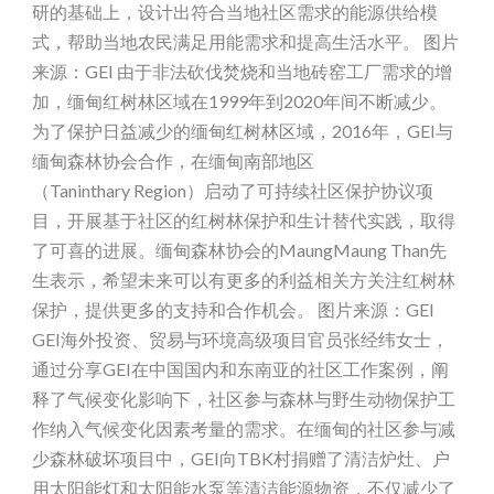
研的基础上，设计出符合当地社区需求的能源供给模
式，帮助当地农民满足用能需求和提高生活水平。 图片
来源：GEI 由于非法砍伐焚烧和当地砖窑工厂需求的增
加，缅甸红树林区域在1999年到2020年间不断减少。
为了保护日益减少的缅甸红树林区域，2016年，GEI与
缅甸森林协会合作，在缅甸南部地区
（Taninthary Region）启动了可持续社区保护协议项
目，开展基于社区的红树林保护和生计替代实践，取得
了可喜的进展。缅甸森林协会的MaungMaung Than先
生表示，希望未来可以有更多的利益相关方关注红树林
保护，提供更多的支持和合作机会。 图片来源：GEI
GEI海外投资、贸易与环境高级项目官员张经纬女士，
通过分享GEI在中国国内和东南亚的社区工作案例，阐
释了气候变化影响下，社区参与森林与野生动物保护工
作纳入气候变化因素考量的需求。在缅甸的社区参与减
少森林破坏项目中，GEI向TBK村捐赠了清洁炉灶、户
用太阳能灯和太阳能水泵等清洁能源物资，不仅减少了