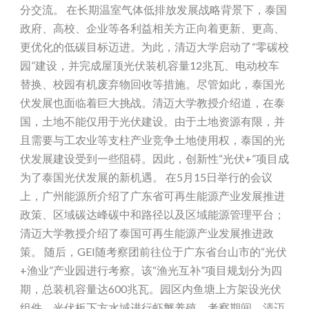
分交流。 在长期温室气体低排放发展战略背景下，泰国
政府、高校、企业等各利益相关方正向着更新、更高、
更优化的低碳目标迈进。为此，清迈大学启动了“零碳校
园”建设，并完成屋顶光伏装机容量12兆瓦、电动校车
替换、校园有机废弃物回收等措施。尽管如此，泰国光
伏发展也面临着巨大挑战。清迈大学教授介绍道，在泰
国，土地不能仅用于光伏建设。由于土地资源有限，并
且需要与工农业等支柱产业竞争土地使用权，泰国的光
伏发展建设受到一些阻碍。因此，创新性“光伏+”项目成
为了泰国光伏发展的新机遇。 在5月15日举行的会议
上，广州能源所介绍了广东省可再生能源产业发展推进
政策、区域碳达峰碳中和路径以及区域能源管理平台；
清迈大学教授介绍了泰国可再生能源产业发展推进政
策。 随后，GEI随考察团前往位于广东省台山市的“光伏
+渔业”产业园进行考察。该“渔光互补”项目规划分为四
期，总装机容量达600兆瓦。园区内鱼塘上方架设光伏
组件，光伏板下方水域进行虾蟹养殖。考察期间，清迈