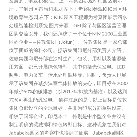
发展的了解及积极性。 上：考察团参观KIIC园区展示
厅，了解园区布局和规划 左下：考察团参观KIIC园区环
境教育生态园 右下：KIIC园区工程师为考察团展示污水
处理智能检测系统 图片来源：GEI 除了与园区运营管理
团队交流以外，我们还拜访了一个位于MM2100工业园
区的企业——佐敦集团（Jotun）。 佐敦集团是一家总部
位于挪威的涂料公司。据该集团印尼分部负责人介绍，
佐敦集团印尼分部在涂料生产、包装、用料以及能源使
用方面，都已开展绿色转型，其中包括光伏发电、LED
照明、电力叉车、污水处理循环等。同时，负责人也展
示了该集团在减少温室气体排放的决心，即目标在2030
年减少50%的碳排放（以2017年排放为基准）以及达到
70%可再生能源发电。 值得注意的是，以上目标是佐敦
集团总部设立的全球目标，并非为印尼分部单独设置。
相较于国际企业，印尼本土，特别是中小型企业并没有
制定明确的碳减排和绿色转型目标。这种现象在我们对
Jababeka园区的考察中也得到了证实。Jababeka园区