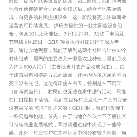
好处，提高对此类设备的认知；第二阶段，我们将与当
地合作伙伴确定合适的商业模式后，结合当地实际情
况，向更多的村民提供设备，这一阶段将更加注重商业
运营的可持续发展。 供应方提供的一款太阳能设备组
合，包含10瓦太阳能板、3个1瓦灯泡、3.2伏手电筒及
充电线 6月25日，GEI对项目执行村庄进行了深入考
察。通过实地观察，我们了解到这两个社区合计由52个
村庄组成，居民的主要收入来源是农业种植，最低月收
入约为500人民币（主要以当月农产品收成为主）。由
于建筑材料和搭建方式的原因，社区内许多房屋的室内
完全没有光照。这使得即使在白天，特别是在下雨天
（如考察当日），村民们也无法在家中进行活动，只能
在门口屋檐下活动。 我们在目标村庄发现一户室内完全
没有采光的“危房” 图片来源：GEI 同时，我们也发现了
一些问题和挑战。首先，由于当地合作伙伴不了解社区
可持续商业发展模式，导致沟通过程中出现了一些障
碍。此外，村庄住户在森林社区中的分布较为分散，项