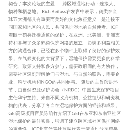
契合了本次论坛的主题——跨区域湿地行动：连接人、
物种和栖息地。 Rich Beifuss在发言中表示，鹤类在全
球五大洲都具有重要而美好的文化象征意义，是连接不
同国家和地区的人民，共同保护湿地的自然使者。ICF
着眼于鹤类迁徙通道的保护，在亚洲、北美洲、非洲支
持和参与了众多鹤类保护网络的建立，协调多利益相关
方的沟通合作，已经在多个物种上取得了良好的保护效
果。在气候变化的大背景下，湿地保护需要更多的科学
研究、政策支持和多方参与，需要政府间的有力协作，
需要社区深刻理解他们与湿地、与自然的联系，需要企
业、科研机构和NGO的共同参与。 随后的主旨演讲环
节，由自然资源保护协会（NRDC）中国生态保护项目
主任华宁主持。来自不同政府机构、公益组织和研究机
构的代表，分享了各自在湿地保护方面的经验和成果。
GEI高级项目官员陈韵竹介绍了GEI在东亚和东南亚社区
湿地保护的最佳实践，强调了建立跨区域社区保护网络
的重要性。ICF北京代表处首席代表于倩通过分享鹤类