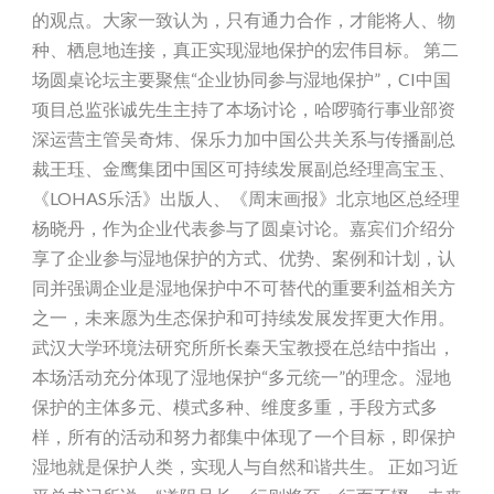
的观点。大家一致认为，只有通力合作，才能将人、物
种、栖息地连接，真正实现湿地保护的宏伟目标。 第二
场圆桌论坛主要聚焦“企业协同参与湿地保护”，CI中国
项目总监张诚先生主持了本场讨论，哈啰骑行事业部资
深运营主管吴奇炜、保乐力加中国公共关系与传播副总
裁王珏、金鹰集团中国区可持续发展副总经理高宝玉、
《LOHAS乐活》出版人、《周末画报》北京地区总经理
杨晓丹，作为企业代表参与了圆桌讨论。嘉宾们介绍分
享了企业参与湿地保护的方式、优势、案例和计划，认
同并强调企业是湿地保护中不可替代的重要利益相关方
之一，未来愿为生态保护和可持续发展发挥更大作用。
武汉大学环境法研究所所长秦天宝教授在总结中指出，
本场活动充分体现了湿地保护“多元统一”的理念。湿地
保护的主体多元、模式多种、维度多重，手段方式多
样，所有的活动和努力都集中体现了一个目标，即保护
湿地就是保护人类，实现人与自然和谐共生。 正如习近