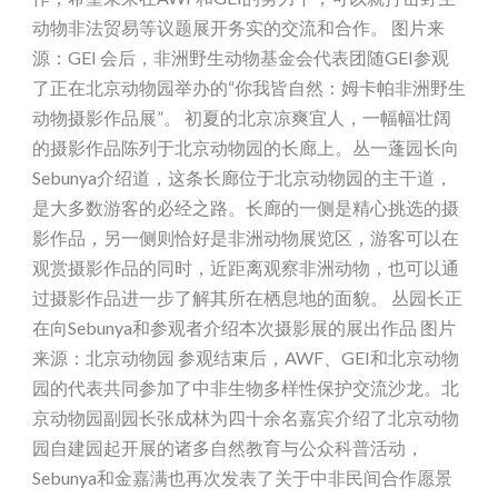
动物非法贸易等议题展开务实的交流和合作。 图片来
源：GEI 会后，非洲野生动物基金会代表团随GEI参观
了正在北京动物园举办的“你我皆自然：姆卡帕非洲野生
动物摄影作品展”。 初夏的北京凉爽宜人，一幅幅壮阔
的摄影作品陈列于北京动物园的长廊上。丛一蓬园长向
Sebunya介绍道，这条长廊位于北京动物园的主干道，
是大多数游客的必经之路。长廊的一侧是精心挑选的摄
影作品，另一侧则恰好是非洲动物展览区，游客可以在
观赏摄影作品的同时，近距离观察非洲动物，也可以通
过摄影作品进一步了解其所在栖息地的面貌。 丛园长正
在向Sebunya和参观者介绍本次摄影展的展出作品 图片
来源：北京动物园 参观结束后，AWF、GEI和北京动物
园的代表共同参加了中非生物多样性保护交流沙龙。北
京动物园副园长张成林为四十余名嘉宾介绍了北京动物
园自建园起开展的诸多自然教育与公众科普活动，
Sebunya和金嘉满也再次发表了关于中非民间合作愿景