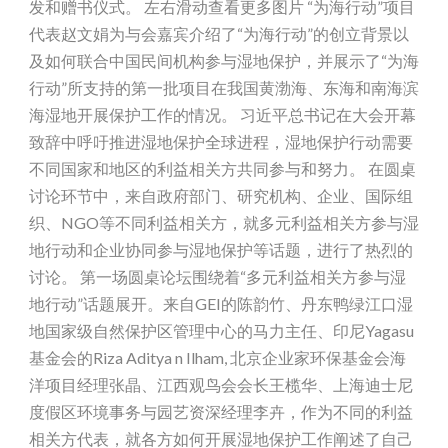
发和赠书仪式。 左右滑动查看更多图片 “为海行动”项目
代表赵文娟为与会嘉宾介绍了“为海行动”的创立背景以
及如何联合中国民间机构参与湿地保护，并展示了“为海
行动”所支持的第一批项目在我国黄渤海、东海和南海滨
海湿地开展保护工作的情况。 习近平总书记在大会开幕
致辞中呼吁推进湿地保护全球进程，湿地保护行动需要
不同国家和地区的利益相关方共同参与和努力。 在圆桌
讨论环节中，来自政府部门、研究机构、企业、国际组
织、NGO等不同利益相关方，就多元利益相关方参与湿
地行动和企业协同参与湿地保护等话题，进行了热烈的
讨论。 第一场圆桌论坛围绕着“多元利益相关方参与湿
地行动”话题展开。来自GEI的陈韵竹、丹东鸭绿江口湿
地国家级自然保护区管理中心的马力主任、印尼Yagasu
基金会的Riza Aditya n Ilham, 北京企业家环保基金会海
洋项目经理张晶、江西观鸟会会长王榄华、上海迪士尼
度假区环境事务与园艺资深经理李卉，作为不同的利益
相关方代表，就各方如何开展湿地保护工作阐述了自己