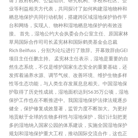
请了政府机构、公益组织、研究机构、学校和社区、企
业等利益相关方代表，共同探讨了如何构建湿地物种和
栖息地保护共同行动机制，搭建跨区域湿地保护协作平
台和网络，实现人、物种和湿地栖息地保护的有效连
接。 首先，湿地公约大会执委会办公室主任、原国家林
草局国际合作司司长孟宪林和国际鹤类基金会总裁
Rich Beilfuss，分别为论坛进行了致辞。开幕致辞由GEI
项目主任任鹏主持。 孟宪林主任表示，湿地是重要的自
然生态系统，不仅是维护国家生态安全的重要基础，还
发挥着涵养水源、调节气候、改善环境、维护生物多样
性等生态功能，与人类生存发展息息相关。中国湿地保
护取得了历史性成就，湿地面积达到5635万公顷，湿地
保护工作也在不断推进中。我国湿地保护法律法规逐步
健全，保护修复成效显著，监管力度不断加大。为更好
地贡献于全球的生物多样性与湿地保护，我们计划把更
多的湿地纳入国家公园的体系建设，实施全国湿地保护
规划和湿地保护重大工程，推动国际交流合作，这也正