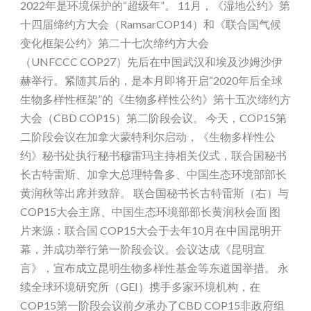
2022年是环境保护的“超级年”。 11月，《湿地公约》第
十四届缔约方大会（RamsarCOP14）和《联合国气候
变化框架公约》第二十七次缔约方大会
（UNFCCC COP27）先后在中国武汉和埃及沙姆沙伊
赫举行。紧随其后的，是本月即将开启“2020年后全球
生物多样性框架”的《生物多样性公约》第十五次缔约方
大会（CBD COP15）第二阶段会议。 今天，COP15第
二阶段会议在加拿大蒙特利尔启动，《生物多样性公
约》秘书处执行秘书穆雷玛主持相关仪式，联合国秘书
长古特雷斯、加拿大总理特鲁多、中国生态环境部部长
黄润秋等出席并致辞。 联合国秘书长古特雷斯（右）与
COP15大会主席、中国生态环境部部长黄润秋会面 图
片来源：联合国 COP15大会于去年10月在中国昆明开
幕，并成功举行第一阶段会议。会议达成《昆明宣
言》，宣布成立昆明生物多样性基金等东道国举措。 永
续全球环境研究所（GEI）携手多家环境机构，在
COP15第一阶段会议前夕承办了CBD COP15非政府组