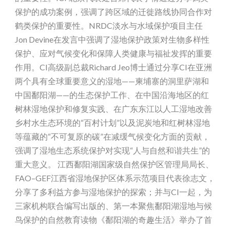
保护的成功案例，强调了跨区域的迁徙路线协同合作对
鹤类保护的重要性。NRDC淡水与水域保护项目主任
Jon Devine在发言中强调了湿地保护政策对生物多样性
保护、应对气候变化和保障人类健康与福祉发挥的重要
作用。CI高级副总裁Richard Jeo博士通过分享CI在亚洲
两个具有全球重要意义的湿地——柬埔寨的洞里萨湖和
中国鄱阳湖——的生态保护工作、在中国沿海地区的红
树林湿地保护和修复实践、在广东东江以人工湿地改善
乡村水生态环境的“百村计划”以及泥炭地和红树林湿地
等蕴藏的“不可复原的碳”在减缓气候变化方面的贡献，
强调了湿地生态系统保护对实现“人与自然和谐共生”的
重大意义。 江西鄱阳湖国家级自然保护区管理局局长、
FAO–GEF江西省湿地保护区体系示范项目代表徐志文，
分享了多利益方参与湿地保护的探索；并与CI一起，为
三家机构联合编写出版的、第一本聚焦鄱阳湖湿地与候
鸟保护的自然教育读物《鄱阳湖的奇趣生活》举办了首