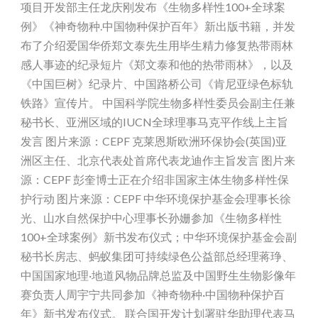
项目开发部主任龙庆刚发布《生物多样性100+全球案
例》《神奇物种.中国物种保护百年》新出版书籍，并发
布了介绍爱国华侨郑文泰先生用毕生精力修复热带雨林
感人事迹的纪录短片《郑文泰和他的热带雨林》，以及
《中国巨树》纪录片、中国路桥公司《肯尼亚绿色标轨
铁路》宣传片。 中国科学院生物多样性委员会副主任兼
秘书长、亚洲区域的IUCN全球理事马克平作线上主旨
发言 图片来源：CEPF 克莱恩斯欧洲环保协会(英国)亚
洲区主任、北京代表处首席代表龙迪作主旨发言 图片来
源：CEPF 彭奎博士正在介绍非国家主体生物多样性保
护行动 图片来源：CEPF 中华环境保护基金会理事长徐
光、山水自然保护中心理事长孙姗参加《生物多样性
100+全球案例》新书发布仪式；中华环境保护基金会副
秘书长房志、蚂蚁集团可持续绿色公益部总经理蒋琤、
中国国家地理·地道风物品牌总监及中国野生生物影像年
赛负责人周宇宁共同参加《神奇物种·中国物种保护百
年》新书发布仪式。 联合国开发计划署驻华助理代表马