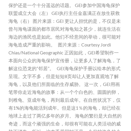
保护还是一个十分遥远的话题。 GEI参加中国海龟保护
联盟成立大会（左） GEI执行主任金嘉满正在放生获救
海龟（右） 图片来源：GEI 更让人担忧的是，不仅是未
曾与海龟谋面的都市居民对海龟知之甚少，就连生活在
海边的渔民也是如此。他们不经意间的举动，很可能对
海龟造成严重的影响。 图片来源：Courtesy Jordi
Chias/National Geographic 正因如此，GEI希望制作一
本面向公众的海龟保护宣传册，让更多人了解海龟，了
解这位恐龙的“邻居”。 GEI海龟保护手册以绘本的形式
呈现。文字不多，但是短短8页却让人更加直观地了解
海龟，以及他们所面临的生存威胁。 这一次，GEI用画
笔带你走近海龟的故事：从一个个白色的、圆圆的卵，
到稚龟、亚成年龟，再到最后成年。在自然状况下，仅
有1%的海龟能活到成年。但是这1％的海龟，却已经在
地球上走过了两亿多年的岁月。 海龟的繁衍是大自然的
奇迹，而这个顽强的生命，却很有可能在人类活动的威