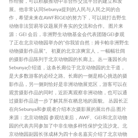
作经验，可以积极推动中非合作交流平台的建立和发
展。他非常认同Sebunya提到的人民与人民之间的合
作，希望未来在AWF和GEI的努力下，可以就打击野生
动物非法贸易等议题展开务实的交流和合作。 图片来
源：GEI 会后，非洲野生动物基金会代表团随GEI参观
了正在北京动物园举办的“你我皆自然：姆卡帕非洲野生
动物摄影作品展”。 初夏的北京凉爽宜人，一幅幅壮阔
的摄影作品陈列于北京动物园的长廊上。丛一蓬园长向
Sebunya介绍道，这条长廊位于北京动物园的主干道，
是大多数游客的必经之路。长廊的一侧是精心挑选的摄
影作品，另一侧则恰好是非洲动物展览区，游客可以在
观赏摄影作品的同时，近距离观察非洲动物，也可以通
过摄影作品进一步了解其所在栖息地的面貌。 丛园长正
在向Sebunya和参观者介绍本次摄影展的展出作品 图片
来源：北京动物园 参观结束后，AWF、GEI和北京动物
园的代表共同参加了中非生物多样性保护交流沙龙。北
京动物园副园长张成林为四十余名嘉宾介绍了北京动物