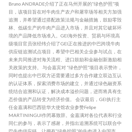
Bruno ANDRADE介绍了正在马州开展的“绿色护照”项
目，该项目旨在对牛肉生产农户和屠宰场等相关方加强
追溯，并希望通过搭配政策法规与金融措施，鼓励零毁
林、低碳生产的牛肉产品进入市场，并且对其它破坏环
境的产品降低市场准入。GEI海外投资、贸易与环境高
级项目官员张经纬介绍了GEI正在推进的中巴跨境牛肉
供应链追溯试点项目，希望中巴相关企业参与试点，在
未来共同推进对海关流程、进口鼓励和金融创新激励相
关政策的支持。 与会嘉宾对 “绿色护照”项目表示赞许，
同时也提出中巴双方还需要通过多方合作建立双边互认
的认证体系，探索消费市场的建立，并通过绿色融资系
统结合追溯和认证，解决成本溢价问题，进而将具有生
态价值的产品转变为经济价值。 会议最后，GEI执行主
任金嘉满和巴西驻华大使馆农业参赞Felipe
MARTININGUI作闭幕致辞。金嘉满对各位代表和行业
同仁的参与，表示了感谢，并指出追溯系统可以联合中
巴牛肉供应链，让拥有“绿色护照”的牛肉进入中国市