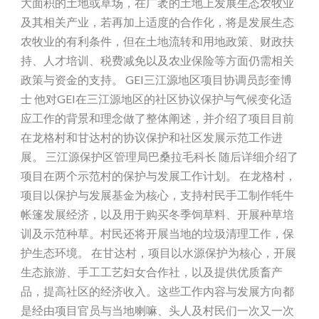
大面积的土地或草场，在广袤的土地上发展生态农牧业
及其相关产业，若再加上适度的合作化，将是发展生态
农牧业的有利条件，但在土地流转和用地政策、财政扶
持、人才培训、税费减免以及农业保险等方面仍需相关
政策与资金的支持。 GEI三江源地区项目协调员彭奎博
士 他对GEI在三江源地区的社区协议保护与气候变化适
应工作的背景和理念做了整体阐述，并介绍了项目目前
在龙格村和甘达村的协议保护和社区发展示范工作进
展。 三江源保护区管理局巴桑拉毛科长 随后详细介绍了
项目在两个示范村的保护与发展工作计划。 在龙格村，
项目以保护与发展基金为核心，支持村民手工制作牦牛
帐篷发展经济，以及用于购买冬季饲草料、开展种草培
训及示范种草。村民还将开展当地的垃圾清理工作，保
护生态环境。 在甘达村，项目以水源保护为核心，开展
生态旅游、手工工艺妇女合作社，以及提供优质畜产
品，提高社区的经济收入。这些工作内容与发展方向都
是经由项目官员与当地喇嘛、头人及村民们一次又一次