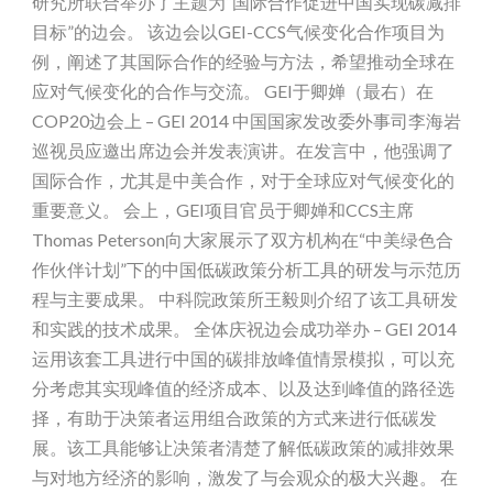
研究所联合举办了主题为“国际合作促进中国实现碳减排
目标”的边会。 该边会以GEI-CCS气候变化合作项目为
例，阐述了其国际合作的经验与方法，希望推动全球在
应对气候变化的合作与交流。 GEI于卿婵（最右）在
COP20边会上 – GEI 2014 中国国家发改委外事司李海岩
巡视员应邀出席边会并发表演讲。在发言中，他强调了
国际合作，尤其是中美合作，对于全球应对气候变化的
重要意义。 会上，GEI项目官员于卿婵和CCS主席
Thomas Peterson向大家展示了双方机构在“中美绿色合
作伙伴计划”下的中国低碳政策分析工具的研发与示范历
程与主要成果。 中科院政策所王毅则介绍了该工具研发
和实践的技术成果。 全体庆祝边会成功举办 – GEI 2014
运用该套工具进行中国的碳排放峰值情景模拟，可以充
分考虑其实现峰值的经济成本、以及达到峰值的路径选
择，有助于决策者运用组合政策的方式来进行低碳发
展。该工具能够让决策者清楚了解低碳政策的减排效果
与对地方经济的影响，激发了与会观众的极大兴趣。 在