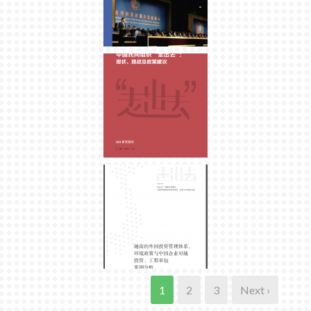
1
2
3
Next ›