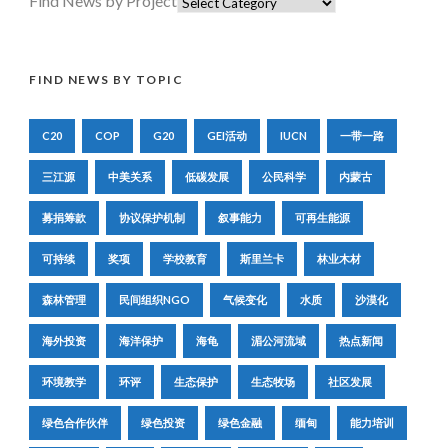
Find News by Project
FIND NEWS BY TOPIC
C20
COP
G20
GEI活动
IUCN
一带一路
三江源
中美关系
低碳发展
公民科学
内蒙古
募捐筹款
协议保护机制
叙事能力
可再生能源
可持续
奖项
学校教育
斯里兰卡
林业木材
森林管理
民间组织NGO
气候变化
水质
沙漠化
海外投资
海洋保护
海龟
湄公河流域
热点新闻
环境教学
环评
生态保护
生态牧场
社区发展
绿色合作伙伴
绿色投资
绿色金融
缅甸
能力培训