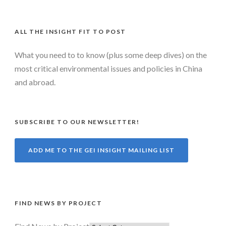
ALL THE INSIGHT FIT TO POST
What you need to to know (plus some deep dives) on the
most critical environmental issues and policies in China
and abroad.
SUBSCRIBE TO OUR NEWSLETTER!
ADD ME TO THE GEI INSIGHT MAILING LIST
FIND NEWS BY PROJECT