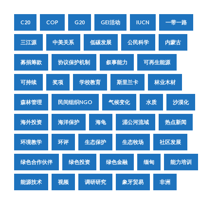
C20
COP
G20
GEI活动
IUCN
一带一路
三江源
中美关系
低碳发展
公民科学
内蒙古
募捐筹款
协议保护机制
叙事能力
可再生能源
可持续
奖项
学校教育
斯里兰卡
林业木材
森林管理
民间组织NGO
气候变化
水质
沙漠化
海外投资
海洋保护
海龟
湄公河流域
热点新闻
环境教学
环评
生态保护
生态牧场
社区发展
绿色合作伙伴
绿色投资
绿色金融
缅甸
能力培训
能源技术
视频
调研研究
象牙贸易
非洲