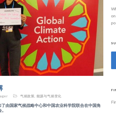
Wh
on
po
SU
解
FI
ager
气候政策
,
能源与气候变化
Fi
应邀参加了由国家气候战略中心和中国农业科学院联合在中国角
会。