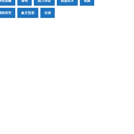
绿色金融
缅甸
能力培训
能源技术
视频
调研研究
象牙贸易
非洲