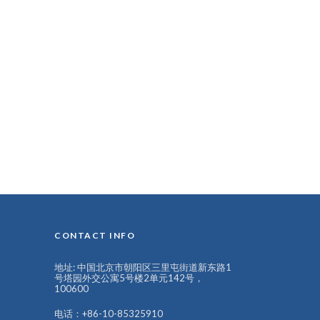
CONTACT INFO
地址: 中国北京市朝阳区三里屯街道新东路1
号塔园外交公寓5号楼2单元142号，
100600
电话：+86-10-85325910