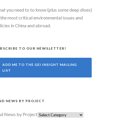
at you need to to know (plus some deep dives)
 the most critical environmental issues and
licies in China and abroad.
BSCRIBE TO OUR NEWSLETTER!
ADD ME TO THE GEI INSIGHT MAILING
LIST
ND NEWS BY PROJECT
nd News by Project