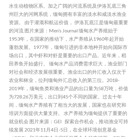
水生动植物区系。加之广阔的河流系统及伊洛瓦底三角
州巨大的河网系统，缅甸拥有丰富的淡水和咸淡水渔业
资源。 由于灌溉和航运价值， 伊洛瓦底江是缅甸最重要
的河流 图片来源：Men’s Journal 缅甸水产养殖始于
1953年，在国家的推动下，水产养殖从1960年起开始
蓬勃发展。1977年，缅甸引进的非本地种开始向国际市
场出口，其中虾和对虾是重要的出口产品。近年来，稻
田养鱼开始盛行。 缅甸水产品消费需求巨大，渔业部门
对社会和经济发展很重要。渔业出口的外汇收入仅次于
农业和林业，位列缅甸外汇总收入的第三位。2018-
2019年，缅甸鱼类和渔业产品的出口量为58万吨，价值
为728.26万美元，出口到45个不同的国家。过去十年
间，缅甸水产养殖有了相当大的发展，国家也在研究和
培训方面提供大量支持。 水产养殖为缅甸提供了重要的
就业机会 图片来源：GEI 探索合作机会，推动渔业可持
续发展 2021年11月4日-5日，在全球环境创意基金