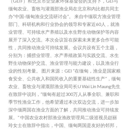
（GEIF）和北京市企业家环保基金会的支持下，GEI与
缅甸农业、畜牧与灌溉部渔业局在北京和内比都共同主
办“中国-缅甸渔业交流研讨会”。 来自中缅双方渔业管理
部门、科研机构和行业协会的领导和专家近60人，就渔
业管理、可持续水产养殖以及水生野生动物保护等内容
展开了深入交流。本次会议旨在探索未来更多合作可能
性，共同推动渔业可持续发展。会议共设有五个主题，
分别为：捕捞业管理、水产养殖政策与实践交流、水生
野生动物保护交流、渔业管理与能力建设，以及渔业行
业的性别考量。 图片来源：GEI “在缅甸，渔业是国家粮
食安全、公共收入和国民收入的重要基础性生产”，缅甸
农业、畜牧业与灌溉部渔业局司长U Wai Lin Maung先生
在致辞中说到，“缅甸有超过300万人从事全职、兼职和
季节性渔业工作，他希望通过本次双边交流，进一步加
深中缅两国在渔业方面的了解，共同推动渔业可持续发
展。” 中国农业农村部渔业渔政管理局二级巡视员赵丽
玲女士在致辞中指出，中国、缅甸两国是友好的邻邦，