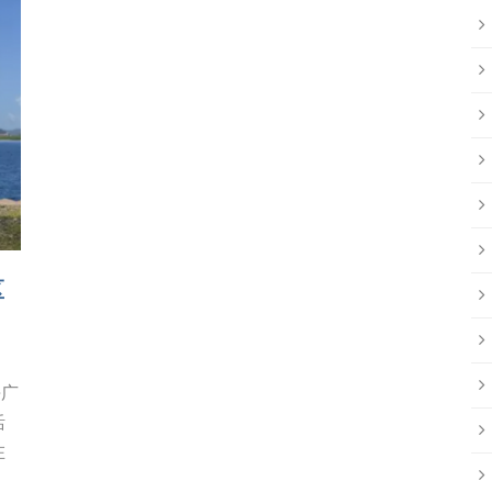
区
海广
活
在