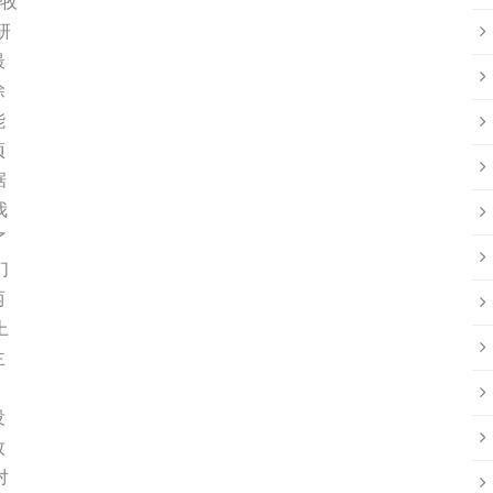
户牧
研
最
除
能
项
据
我
了
们
两
上
主
没
牧
对