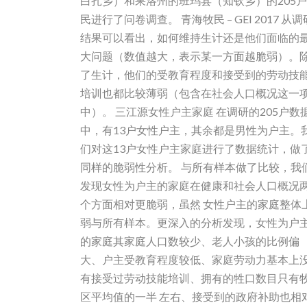
白扎乡）和果洛州的班玛县（知钦乡）的205
民进行了问卷调查。 青海牧民 – GEI 2017 从调
结果可以看出，如何维持生计还是他们面临的
大问题（数值越大，表示某一方面越脆弱）。
了生计，他们的受教育程度和接受到的劳动技
培训也都比较薄弱（包含在社会人口概况这一
中）。 三江源女性户主家庭 在调研的205户数
中，有13户女性户主，其余都是男性为户主。
们对这13户女性户主家庭进行了数据统计，做
同样的脆弱性分析。 与所有样本做了比较，我
发现女性为户主的家庭在健康和社会人口概况
个方面相对更脆弱，虽然 女性户主的家庭整体
弱与所有样本。更深入的分析发现，女性为户
的家庭其家庭人口数较少、老人小孩的比例偏
大、户主受教育程度较低、家庭劳动力基本上
有接受过劳动技能培训、拥有的牲口数目只有
区平均值的一半 左右、接受到的政府补助也相