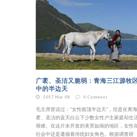
广袤、圣洁又脆弱：青海三江源牧
中的半边天
2017 Mar 08
0
Comment
毛主席曾说过：“女性能顶半边天”，但是在青
袤、圣洁的蓝天白云下少数女性户主家庭却生
艰难。在这片未开发的美景如画的地区，女性
社会中还是遵循着传统妇女角色。根据调查研